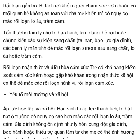
Rối loạn gắn bó: Bị tách rời khỏi người chăm sóc sớm hoặc có
mối quan hệ không an toàn với cha mẹ khiến trẻ có nguy cơ
mắc rối loạn lo âu, trầm cảm.
Tổn thương tâm lý như bị bạo hành, lạm dụng, bỏ rơi hoặc
chứng kiến các sự kiện sang chấn (tai nạn, bạo lực gia đình),
các bệnh lý mãn tính dễ mắc rối loạn stress sau sang chấn, lo
âu hoặc trầm cảm.
Rối loạn nhận thức và điều hòa cảm xúc: Trẻ có khả năng kiểm
soát cảm xúc kém hoặc gặp khó khăn trong nhận thức xã hội
có thể dễ mắc các rối loạn hành vi, rối loạn cảm xúc.
Yếu tố môi trường và xã hội
Áp lực học tập và xã hội: Học sinh bị áp lực thành tích, bị bắt
nạt ở trường có nguy cơ cao hơn mắc các rối loạn lo âu, trầm
cảm. Gia đình không ổn định như ly hôn, xung đột gia đình,
bạo hành hoặc thiếu sự quan tâm từ cha mẹ có thể ảnh hưởng