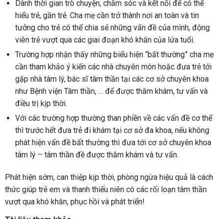
Dành thời gian trò chuyện, chăm sóc và kết nối để có thể
hiểu trẻ, gần trẻ. Cha mẹ cần trở thành nơi an toàn và tin
tưởng cho trẻ có thể chia sẻ những vấn đề của mình, động
viên trẻ vượt qua các giai đoạn khó khăn của lứa tuổi.
Trường hợp nhận thấy những biểu hiện “bất thường” cha mẹ
cần tham khảo ý kiến các nhà chuyên môn hoặc đưa trẻ tới
gặp nhà tâm lý, bác sĩ tâm thần tại các cơ sở chuyên khoa
như Bệnh viện Tâm thần, … để được thăm khám, tư vấn và
điều trị kịp thời.
Với các trường hợp thường than phiền về các vấn đề cơ thể
thì trước hết đưa trẻ đi khám tại cơ sở đa khoa, nếu không
phát hiện vấn đề bất thường thì đưa tới cơ sở chuyên khoa
tâm lý – tâm thần đề được thăm khám và tư vấn.
Phát hiện sớm, can thiệp kịp thời, phòng ngừa hiệu quả là cách
thức giúp trẻ em và thanh thiếu niên có các rối loạn tâm thần
vượt qua khó khăn, phục hồi và phát triển!