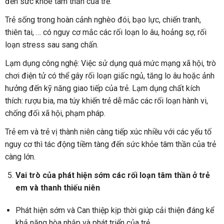
đến sức khỏe tâm thần của trẻ.
Trẻ sống trong hoàn cảnh nghèo đói, bạo lực, chiến tranh,
thiên tai, … có nguy cơ mắc các rối loạn lo âu, hoảng sợ, rối
loạn stress sau sang chấn.
Lạm dụng công nghệ: Việc sử dụng quá mức mạng xã hội, trò
chơi điện tử có thể gây rối loạn giấc ngủ, tăng lo âu hoặc ảnh
hưởng đến kỹ năng giao tiếp của trẻ. Lạm dụng chất kích
thích: rượu bia, ma túy khiến trẻ dễ mắc các rối loạn hành vi,
chống đối xã hội, phạm pháp.
Trẻ em và trẻ vị thành niên càng tiếp xúc nhiều với các yếu tố
nguy cơ thì tác động tiềm tàng đến sức khỏe tâm thần của trẻ
càng lớn.
Vai trò của phát hiện sớm các rối loạn tâm thần ở trẻ
em và thanh thiếu niên
Phát hiện sớm và Can thiệp kịp thời giúp cải thiện đáng kể
khả năng hòa nhập và phát triển của trẻ.