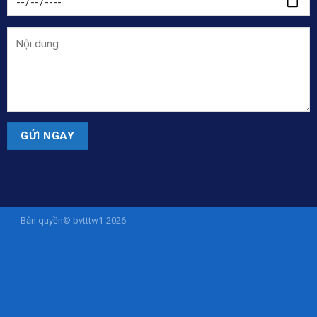
Bản quyền© bvtttw1-2026
ISTANASLOT - Situs Slot Online Gacor Via
Pulsa Tanpa Potongan 10K
sohibslot
SOHIBSLOT
sohibslot
sohibslot
istanaslot
istanaslot
liveamericanyogi.com
slot deposit pulsa
slot
deposit pulsa
istanaslot
https://project.siregku.id/
https://pelatihan.pusdiklatmu.id/
https://steel.karyabajatehnik.com/
https://tekno.fast.co.id/
https://product.procom-mart.com/
sohibslot
https://beat.honda-ramayana.com/
istanaslot.blog
istanaslot
istanaslot