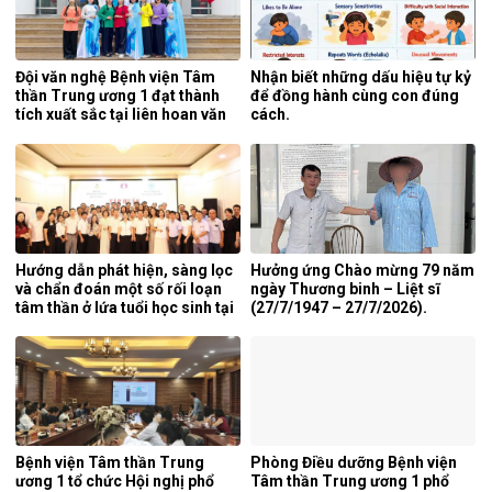
Đội văn nghệ Bệnh viện Tâm
Nhận biết những dấu hiệu tự kỷ
thần Trung ương 1 đạt thành
để đồng hành cùng con đúng
tích xuất sắc tại liên hoan văn
cách.
nghệ quần chúng ngành y tế
lần thứ 5 năm 2026.
Hướng dẫn phát hiện, sàng lọc
Hưởng ứng Chào mừng 79 năm
và chẩn đoán một số rối loạn
ngày Thương binh – Liệt sĩ
tâm thần ở lứa tuổi học sinh tại
(27/7/1947 – 27/7/2026).
tỉnh Nghệ An.
Bệnh viện Tâm thần Trung
Phòng Điều dưỡng Bệnh viện
ương 1 tổ chức Hội nghị phổ
Tâm thần Trung ương 1 phổ