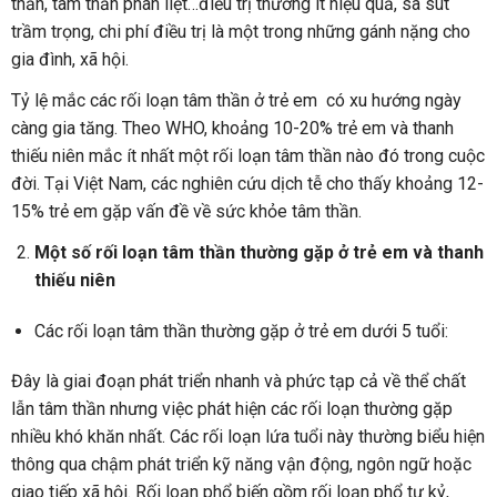
thần, tâm thần phân liệt…điều trị thường ít hiệu quả, sa sút
trầm trọng, chi phí điều trị là một trong những gánh nặng cho
gia đình, xã hội.
Tỷ lệ mắc các rối loạn tâm thần ở trẻ em có xu hướng ngày
càng gia tăng. Theo WHO, khoảng 10-20% trẻ em và thanh
thiếu niên mắc ít nhất một rối loạn tâm thần nào đó trong cuộc
đời. Tại Việt Nam, các nghiên cứu dịch tễ cho thấy khoảng 12-
15% trẻ em gặp vấn đề về sức khỏe tâm thần.
Một số rối loạn tâm thần thường gặp ở trẻ em và thanh
thiếu niên
Các rối loạn tâm thần thường gặp ở trẻ em dưới 5 tuổi:
Đây là giai đoạn phát triển nhanh và phức tạp cả về thể chất
lẫn tâm thần nhưng việc phát hiện các rối loạn thường gặp
nhiều khó khăn nhất. Các rối loạn lứa tuổi này thường biểu hiện
thông qua chậm phát triển kỹ năng vận động, ngôn ngữ hoặc
giao tiếp xã hội. Rối loạn phổ biến gồm rối loạn phổ tự kỷ,