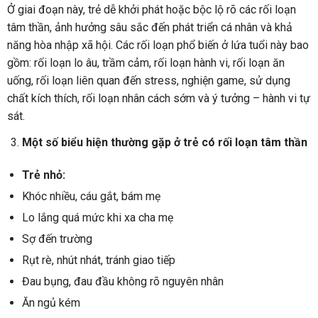
Ở giai đoạn này, trẻ dễ khởi phát hoặc bộc lộ rõ các rối loạn
tâm thần, ảnh hưởng sâu sắc đến phát triển cá nhân và khả
năng hòa nhập xã hội. Các rối loạn phổ biến ở lứa tuổi này bao
gồm: rối loạn lo âu, trầm cảm, rối loạn hành vi, rối loạn ăn
uống, rối loạn liên quan đến stress, nghiện game, sử dụng
chất kích thích, rối loạn nhân cách sớm và ý tưởng – hành vi tự
sát.
Một số biểu hiện thường gặp ở trẻ có rối loạn tâm thần
Trẻ nhỏ:
Khóc nhiều, cáu gắt, bám mẹ
Lo lắng quá mức khi xa cha mẹ
Sợ đến trường
Rụt rè, nhút nhát, tránh giao tiếp
Đau bụng, đau đầu không rõ nguyên nhân
Ăn ngủ kém