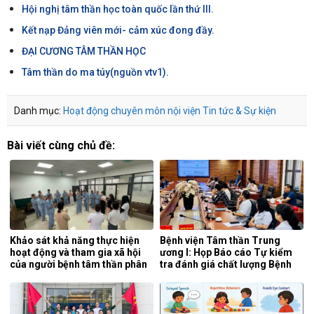
Hội nghị tâm thần học toàn quốc lần thứ III.
Kết nạp Đảng viên mới- cảm xúc đong đầy.
ĐẠI CƯƠNG TÂM THẦN HỌC
Tâm thần do ma túy(nguồn vtv1).
Danh mục:
Hoạt động chuyên môn nội viện
Tin tức & Sự kiện
Bài viết cùng chủ đề:
Khảo sát khả năng thực hiện
Bệnh viện Tâm thần Trung
hoạt động và tham gia xã hội
ương I: Họp Báo cáo Tự kiểm
của người bệnh tâm thần phân
tra đánh giá chất lượng Bệnh
liệt tại khoa phục hồi chức
viện 6 tháng đầu năm 2026.
năng, Bệnh viện Tâm thần
Trung ương 1.