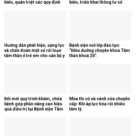
biến, quán triệt các quy định
biến, triển khai thông tư số
mới của pháp luật.
25/2026/TT-BYT về kỹ thuật
chuyên môn của điều dưỡng.
Hướng dẫn phát hiện, sàng lọc
Bệnh viện mở lớp đào tạo:
và chẩn đoán một số rối loạn
“Điều dưỡng chuyên khoa Tâm
tâm thần ở trẻ em cho cán bộ y
thần khoá 26”.
tế tỉnh Cao Bằng.
Đổi mới quy trình khám, chữa
Mùa thi cử và cánh cửa chuyển
bệnh góp phần nâng cao hiệu
cấp: Khi áp lực hóa rối nhiễu
quả điều trị tại Bệnh viện Tâm
tâm lý.
thần Trung ương 1.