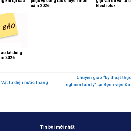
g khí tại các
phục vụ công tác chuyên môn
giặt vắt đồ vải tự
năm 2026.
Electrolux.
 áo kẻ dùng
ăm 2026
Chuyển giao “kỹ thuật thực
 Vật tư điện nước tháng
nghiệm tâm lý” tại Bệnh viện Đa
Tin bài mới nhất