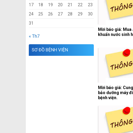
17
18
19
20
21
22
23
24
25
26
27
28
29
30
31
Mời báo giá: Mua
khuẩn nước sinh h
« Th7
SƠ ĐỒ BỆNH VIỆN
Mời báo giá: Cung
bảo dưỡng máy đi
bệnh viện.