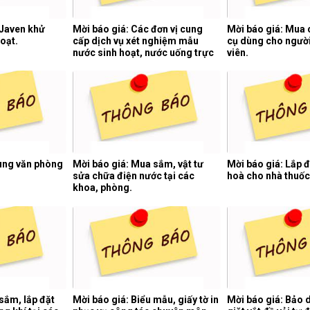
 Javen khử
Mời báo giá: Các đơn vị cung
Mời báo giá: Mua 
oạt.
cấp dịch vụ xét nghiệm mẫu
cụ dùng cho người
nước sinh hoạt, nước uống trực
viên.
tiếp, nước thải y tế 06 tháng cuối
năm 2026.
dùng văn phòng
Mời báo giá: Mua sắm, vật tư
Mời báo giá: Lắp 
sửa chữa điện nước tại các
hoà cho nhà thuốc
khoa, phòng.
sắm, lắp đặt
Mời báo giá: Biểu mẫu, giấy tờ in
Mời báo giá: Bảo