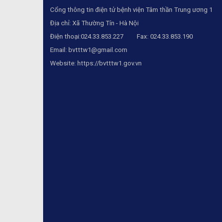
Cổng thông tin điện tử bệnh viện Tâm thần Trung ương 1
Địa chỉ: Xã Thường Tín - Hà Nội
Điện thoại:024.33.853.227 Fax: 024.33.853.190
Email:
bvtttw1@gmail.com
Website:
https://bvtttw1.gov.vn