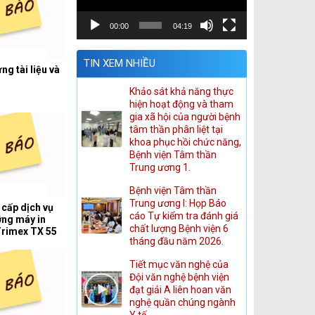
00:00
04:19
TIN XEM NHIỀU
ng tài liệu và
Khảo sát khả năng thực
hiện hoạt động và tham
gia xã hội của người bệnh
tâm thần phân liệt tại
khoa phục hồi chức năng,
Bệnh viện Tâm thần
Trung ương 1.
Bệnh viện Tâm thần
Trung ương I: Họp Báo
 cấp dịch vụ
cáo Tự kiểm tra đánh giá
ỡng máy in
chất lượng Bệnh viện 6
Trimex TX 55
tháng đầu năm 2026.
ắt lớp vi tính.
Tiết mục văn nghệ của
Đội văn nghệ bệnh viện
đạt giải A liên hoan văn
nghệ quần chúng ngành
Y tế.