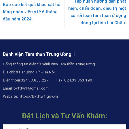
Tập huấn hướng dẫn phát
Báo cáo kết quả khảo sát hài
hiện, chẩn đoán, điều trị một
lòng nhân viên y tế 6 tháng
số rối loạn tâm thần ở cộng
đầu năm 2024.
đồng tại tỉnh Lai Châu.
Bệnh viện Tâm thần Trung Ương 1
Cổng thông tin điện tử bệnh viện Tâm thần Trung ương 1
Địa chỉ: Xã Thường Tín - Hà Nội
Điện thoại:024.33.853.227 Fax: 024.33.853.190
Email:
bvtttw1@gmail.com
Website:
https://bvtttw1.gov.vn
Đặt Lịch và Tư Vấn Khám: