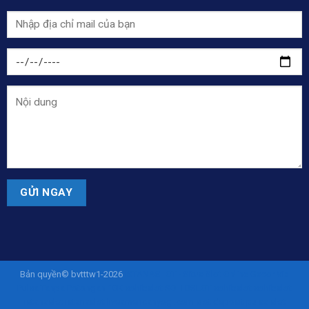
Bản quyền© bvtttw1-2026
ISTANASLOT - Situs Slot Online Gacor Via
Pulsa Tanpa Potongan 10K
sohibslot
SOHIBSLOT
sohibslot
sohibslot
istanaslot
istanaslot
liveamericanyogi.com
slot deposit pulsa
slot