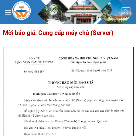
Skip
to
content
Mời báo giá: Cung cấp máy chủ (Server)