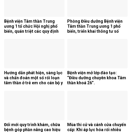
Bệnh viện Tâm thần Trung
Phòng Điều dưỡng Bệnh viện
ương 1 tổ chức Hội nghị phổ
Tâm thần Trung ương 1 phổ
biến, quán triệt các quy định
biến, triển khai thông tư số
mới của pháp luật.
25/2026/TT-BYT về kỹ thuật
chuyên môn của điều dưỡng.
Hướng dẫn phát hiện, sàng lọc
Bệnh viện mở lớp đào tạo:
và chẩn đoán một số rối loạn
“Điều dưỡng chuyên khoa Tâm
tâm thần ở trẻ em cho cán bộ y
thần khoá 26”.
tế tỉnh Cao Bằng.
Đổi mới quy trình khám, chữa
Mùa thi cử và cánh cửa chuyển
bệnh góp phần nâng cao hiệu
cấp: Khi áp lực hóa rối nhiễu