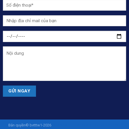
Bản quyền© bvtttw1-2026
ISTANASLOT - Situs Slot Online Gacor Via