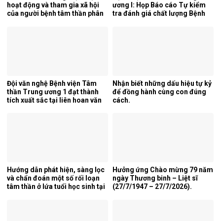
hoạt động và tham gia xã hội
ương I: Họp Báo cáo Tự kiểm
của người bệnh tâm thần phân
tra đánh giá chất lượng Bệnh
liệt tại khoa phục hồi chức
viện 6 tháng đầu năm 2026.
năng, Bệnh viện Tâm thần
Trung ương 1.
Đội văn nghệ Bệnh viện Tâm
Nhận biết những dấu hiệu tự kỷ
thần Trung ương 1 đạt thành
để đồng hành cùng con đúng
tích xuất sắc tại liên hoan văn
cách.
nghệ quần chúng ngành y tế
lần thứ 5 năm 2026.
Hướng dẫn phát hiện, sàng lọc
Hưởng ứng Chào mừng 79 năm
và chẩn đoán một số rối loạn
ngày Thương binh – Liệt sĩ
tâm thần ở lứa tuổi học sinh tại
(27/7/1947 – 27/7/2026).
tỉnh Nghệ An.