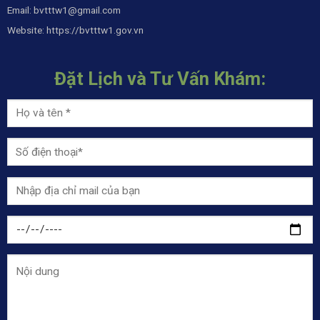
Email:
bvtttw1@gmail.com
Website:
https://bvtttw1.gov.vn
Đặt Lịch và Tư Vấn Khám: