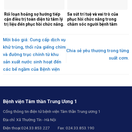
Rối loạn hoảng sợ hướng tiếp
Sa sút trí tuệ và vai trò của
cận điều trị toàn diện từ tâm lý
phục hồi chức năng trong
trị liệu đến phục hồi chức năng.
chăm sóc người bệnh tâm
thần.
Mời báo giá: Cung cấp dịch vụ
khử trùng, thổi rửa giếng chìm
Chia sẻ yêu thương trong từng
và đường trục chính từ khu
suất cơm.
sản xuất nước sinh hoạt đến
các bể ngầm của Bệnh viện
Bệnh viện Tâm thần Trung Ương 1
Cổng thông tin điện tử bệnh viện Tâm thần Trung ương 1
Địa chỉ: Xã Thường Tín - Hà Nội
Điện thoại:024.33.853.227 Fax: 024.33.853.190