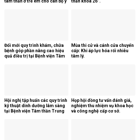
tâm thần ở trẻ em cho cán bộ y
thần khoá 26”.
tế tỉnh Cao Bằng.
Đổi mới quy trình khám, chữa
Mùa thi cử và cánh cửa chuyển
bệnh góp phần nâng cao hiệu
cấp: Khi áp lực hóa rối nhiễu
quả điều trị tại Bệnh viện Tâm
tâm lý.
thần Trung ương 1.
Hội nghị tập huấn các quy trình
Họp hội đồng tư vấn đánh giá,
kỹ thuật dinh dưỡng lâm sàng
nghiệm thu nhiệm vụ khoa học
tại Bệnh viện Tâm thần Trung
và công nghệ cấp cơ sở.
ương 1.