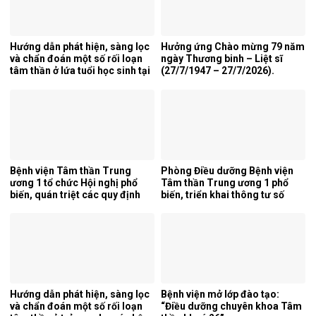
Hướng dẫn phát hiện, sàng lọc
Hưởng ứng Chào mừng 79 năm
và chẩn đoán một số rối loạn
ngày Thương binh – Liệt sĩ
tâm thần ở lứa tuổi học sinh tại
(27/7/1947 – 27/7/2026).
tỉnh Nghệ An.
Bệnh viện Tâm thần Trung
Phòng Điều dưỡng Bệnh viện
ương 1 tổ chức Hội nghị phổ
Tâm thần Trung ương 1 phổ
biến, quán triệt các quy định
biến, triển khai thông tư số
mới của pháp luật.
25/2026/TT-BYT về kỹ thuật
chuyên môn của điều dưỡng.
Hướng dẫn phát hiện, sàng lọc
Bệnh viện mở lớp đào tạo:
và chẩn đoán một số rối loạn
“Điều dưỡng chuyên khoa Tâm