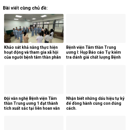
Bài viết cùng chủ đề:
Khảo sát khả năng thực hiện
Bệnh viện Tâm thần Trung
hoạt động và tham gia xã hội
ương I: Họp Báo cáo Tự kiểm
của người bệnh tâm thần phân
tra đánh giá chất lượng Bệnh
liệt tại khoa phục hồi chức
viện 6 tháng đầu năm 2026.
năng, Bệnh viện Tâm thần
Trung ương 1.
Đội văn nghệ Bệnh viện Tâm
Nhận biết những dấu hiệu tự kỷ
thần Trung ương 1 đạt thành
để đồng hành cùng con đúng
tích xuất sắc tại liên hoan văn
cách.
nghệ quần chúng ngành y tế
lần thứ 5 năm 2026.