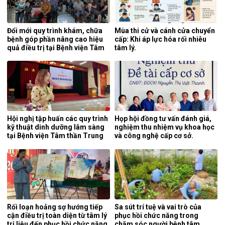
Đổi mới quy trình khám, chữa
Mùa thi cử và cánh cửa chuyển
bệnh góp phần nâng cao hiệu
cấp: Khi áp lực hóa rối nhiễu
quả điều trị tại Bệnh viện Tâm
tâm lý.
thần Trung ương 1.
Hội nghị tập huấn các quy trình
Họp hội đồng tư vấn đánh giá,
kỹ thuật dinh dưỡng lâm sàng
nghiệm thu nhiệm vụ khoa học
tại Bệnh viện Tâm thần Trung
và công nghệ cấp cơ sở.
ương 1.
Rối loạn hoảng sợ hướng tiếp
Sa sút trí tuệ và vai trò của
cận điều trị toàn diện từ tâm lý
phục hồi chức năng trong
trị liệu đến phục hồi chức năng.
chăm sóc người bệnh tâm