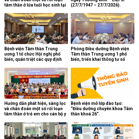
tâm thần ở lứa tuổi học sinh tại
(27/7/1947 – 27/7/2026).
tỉnh Nghệ An.
Bệnh viện Tâm thần Trung
Phòng Điều dưỡng Bệnh viện
ương 1 tổ chức Hội nghị phổ
Tâm thần Trung ương 1 phổ
biến, quán triệt các quy định
biến, triển khai thông tư số
mới của pháp luật.
25/2026/TT-BYT về kỹ thuật
chuyên môn của điều dưỡng.
Hướng dẫn phát hiện, sàng lọc
Bệnh viện mở lớp đào tạo:
và chẩn đoán một số rối loạn
“Điều dưỡng chuyên khoa Tâm
tâm thần ở trẻ em cho cán bộ y
thần khoá 26”.
tế tỉnh Cao Bằng.