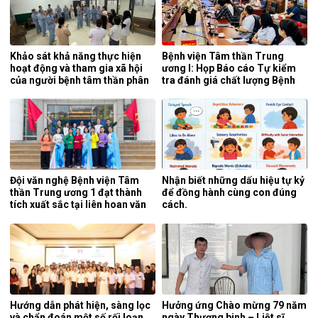
Khảo sát khả năng thực hiện
Bệnh viện Tâm thần Trung
hoạt động và tham gia xã hội
ương I: Họp Báo cáo Tự kiểm
của người bệnh tâm thần phân
tra đánh giá chất lượng Bệnh
liệt tại khoa phục hồi chức
viện 6 tháng đầu năm 2026.
năng, Bệnh viện Tâm thần
Trung ương 1.
Đội văn nghệ Bệnh viện Tâm
Nhận biết những dấu hiệu tự kỷ
thần Trung ương 1 đạt thành
để đồng hành cùng con đúng
tích xuất sắc tại liên hoan văn
cách.
nghệ quần chúng ngành y tế
lần thứ 5 năm 2026.
Hướng dẫn phát hiện, sàng lọc
Hưởng ứng Chào mừng 79 năm
và chẩn đoán một số rối loạn
ngày Thương binh – Liệt sĩ