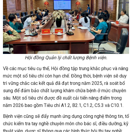
Hội đồng Quản lý chất lượng Bệnh viện.
Về các mục tiêu cụ thể, Hội đồng tập trung khắc phục và nâng
mức một số tiêu chí còn hạn chế. Đồng thời, bệnh viện sẽ duy
trì vững chắc các kết quả đã đạt trong năm 2025, rà soát bổ
sung để đảm bảo chất lượng khám chữa bệnh ở mức chuyên
sâu. Một số tiêu chí được đề xuất cải tiến nâng điểm trong
năm 2026 bao gồm Tiêu chí A1.2, B2.1, C1.2, C5.3 và C10.1.
Bệnh viện cũng sẽ đẩy mạnh ứng dụng công nghệ thông tin, tổ
chức kiểm tra tay nghề chuyên môn cho bác sĩ, điều dưỡng, kỹ
thuật viên, dược sĩ thông qua các hình thức hội thi tay nghề;