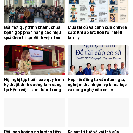
Đổi mới quy trình khám, chữa
Mùa thi cử và cánh cửa chuyển
bệnh góp phần nâng cao hiệu
cấp: Khi áp lực hóa rối nhiễu
quả điều trị tại Bệnh viện Tâm
tâm lý.
thần Trung ương 1.
Hội nghị tập huấn các quy trình
Họp hội đồng tư vấn đánh giá,
kỹ thuật dinh dưỡng lâm sàng
nghiệm thu nhiệm vụ khoa học
tại Bệnh viện Tâm thần Trung
và công nghệ cấp cơ sở.
ương 1.
Rối loạn hoảng sợ hướng tiếp
Sa sút trí tuệ và vai trò của