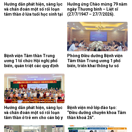
Hướng dẫn phát hiện, sàng lọc
Hưởng ứng Chào mừng 79 năm
và chẩn đoán một số rối loạn
ngày Thương binh – Liệt sĩ
tâm thần ở lứa tuổi học sinh tại
(27/7/1947 – 27/7/2026).
tỉnh Nghệ An.
Bệnh viện Tâm thần Trung
Phòng Điều dưỡng Bệnh viện
ương 1 tổ chức Hội nghị phổ
Tâm thần Trung ương 1 phổ
biến, quán triệt các quy định
biến, triển khai thông tư số
mới của pháp luật.
25/2026/TT-BYT về kỹ thuật
chuyên môn của điều dưỡng.
Hướng dẫn phát hiện, sàng lọc
Bệnh viện mở lớp đào tạo:
và chẩn đoán một số rối loạn
“Điều dưỡng chuyên khoa Tâm
tâm thần ở trẻ em cho cán bộ y
thần khoá 26”.
tế tỉnh Cao Bằng.