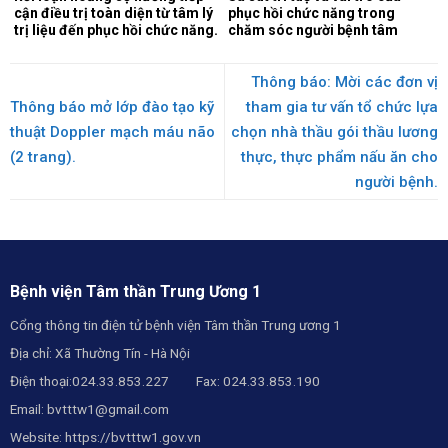
cận điều trị toàn diện từ tâm lý
phục hồi chức năng trong
trị liệu đến phục hồi chức năng.
chăm sóc người bệnh tâm
thần.
Thông báo: Mời các đơn vị
Thông báo mở lớp đào tạo kỹ
tham gia tư vấn tổ chức lựa
thuật Doppler mạch máu não
chọn nhà thầu gói thầu lương
(2 trang).
thực, thực phẩm nấu ăn cho
người bệnh.
Bệnh viện Tâm thần Trung Ương 1
Cổng thông tin điện tử bệnh viện Tâm thần Trung ương 1
Địa chỉ: Xã Thường Tín - Hà Nội
Điện thoại:024.33.853.227 Fax: 024.33.853.190
Email:
bvtttw1@gmail.com
Website:
https://bvtttw1.gov.vn