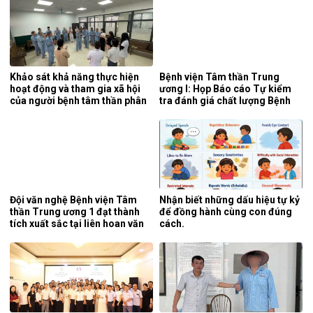
Khảo sát khả năng thực hiện
Bệnh viện Tâm thần Trung
hoạt động và tham gia xã hội
ương I: Họp Báo cáo Tự kiểm
của người bệnh tâm thần phân
tra đánh giá chất lượng Bệnh
liệt tại khoa phục hồi chức
viện 6 tháng đầu năm 2026.
năng, Bệnh viện Tâm thần
Trung ương 1.
Đội văn nghệ Bệnh viện Tâm
Nhận biết những dấu hiệu tự kỷ
thần Trung ương 1 đạt thành
để đồng hành cùng con đúng
tích xuất sắc tại liên hoan văn
cách.
nghệ quần chúng ngành y tế
lần thứ 5 năm 2026.