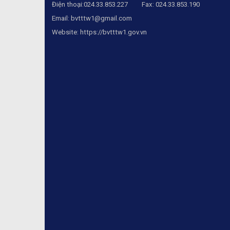
Điện thoại:024.33.853.227 Fax: 024.33.853.190
Email:
bvtttw1@gmail.com
Website:
https://bvtttw1.gov.vn