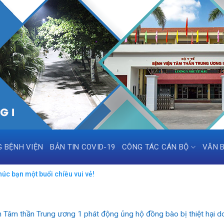
G BỆNH VIỆN
BẢN TIN COVID-19
CÔNG TÁC CÁN BỘ
VĂN 
úc bạn một buổi chiều vui vẻ!
n Tâm thần Trung ương 1 phát động ủng hộ đồng bào bị thiệt hại d