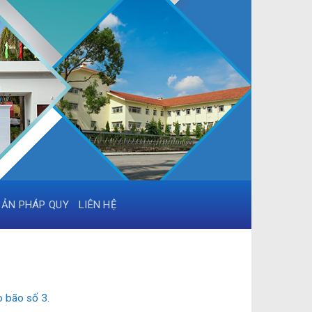
BẢN PHÁP QUY
LIÊN HỆ
o bão số 3.