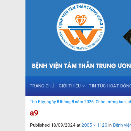
Skip
to
content
TRANG CHỦ
GIỚI THIỆU
TIN TỨC HOẠT ĐỘN
Thứ Bảy, ngày 8 tháng 8 năm 2026. Chào mừng bạn, ch
a9
Published
18/09/2024
at
2005 × 1120
in
Bệnh việ