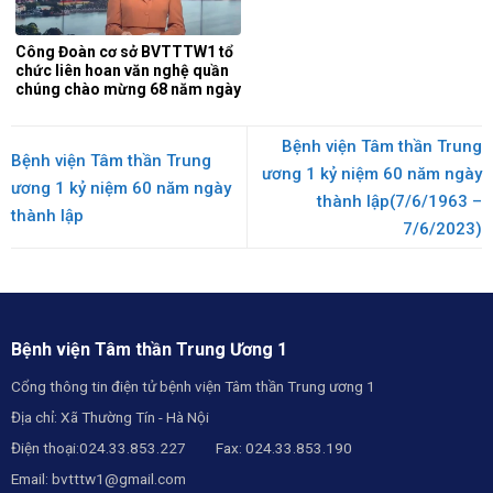
Công Đoàn cơ sở BVTTTW1 tổ
chức liên hoan văn nghệ quần
chúng chào mừng 68 năm ngày
thầy thuốc Việt Nam
27/2/1955- 27/2/2023
Bệnh viện Tâm thần Trung
Bệnh viện Tâm thần Trung
ương 1 kỷ niệm 60 năm ngày
ương 1 kỷ niệm 60 năm ngày
thành lập(7/6/1963 –
thành lập
7/6/2023)
Bệnh viện Tâm thần Trung Ương 1
Cổng thông tin điện tử bệnh viện Tâm thần Trung ương 1
Địa chỉ: Xã Thường Tín - Hà Nội
Điện thoại:024.33.853.227 Fax: 024.33.853.190
Email:
bvtttw1@gmail.com