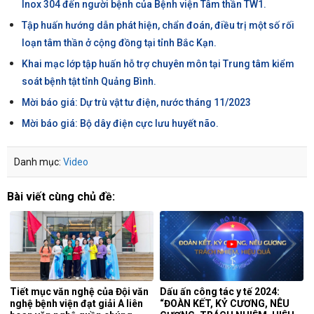
Inox 304 đến người bệnh của Bệnh viện Tâm thần TW1.
Tập huấn hướng dẫn phát hiện, chẩn đoán, điều trị một số rối
loạn tâm thần ở cộng đồng tại tỉnh Bắc Kạn.
Khai mạc lớp tập huấn hỗ trợ chuyên môn tại Trung tâm kiểm
soát bệnh tật tỉnh Quảng Bình.
Mời báo giá: Dự trù vật tư điện, nước tháng 11/2023
Mời báo giá: Bộ dây điện cực lưu huyết não.
Danh mục:
Video
Bài viết cùng chủ đề:
Tiết mục văn nghệ của Đội văn
Dấu ấn công tác y tế 2024:
nghệ bệnh viện đạt giải A liên
“ĐOÀN KẾT, KỶ CƯƠNG, NÊU