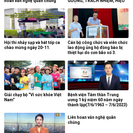
hoan văn nghệ quần chúng
GƯƠNG, TRÁCH NHIỆM, HIỆU
ngành Y tế.
QUẢ”
Hội thi nhảy sạp và hát tốp ca
Cán bộ công chức và viên chức
chào mừng ngày 20-11.
lao động ủng hộ đồng bào bị
thiệt hại do cơn bão số 3.
Giải chạy bộ “Vì sức khỏe Việt
Bệnh viện Tâm thần Trung
Nam”
ương 1 kỷ niệm 60 năm ngày
thành lập(7/6/1963 – 7/6/2023)
Liên hoan văn nghệ quân
chúng