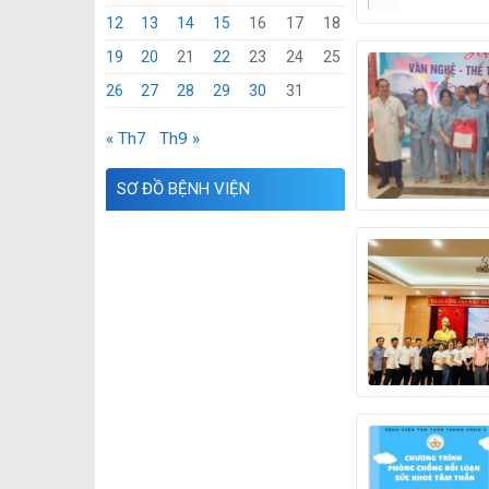
12
13
14
15
16
17
18
19
20
21
22
23
24
25
26
27
28
29
30
31
« Th7
Th9 »
SƠ ĐỒ BỆNH VIỆN