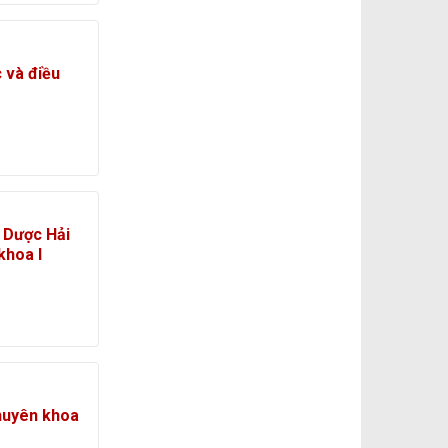
 và điều
Y Dược Hải
khoa I
huyên khoa