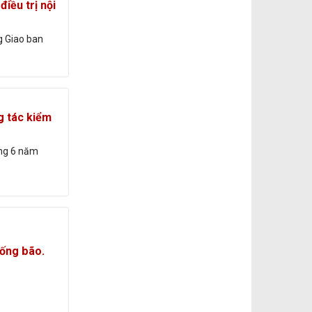
iều trị nội
g Giao ban
g tác kiểm
áng 6 năm
hống bão.