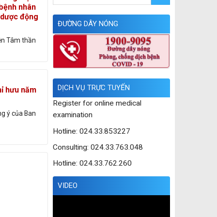
 bệnh nhân
à dược động
ĐƯỜNG DÂY NÓNG
iện Tâm thần
DỊCH VỤ TRỰC TUYẾN
hỉ hưu năm
Register for online medical
g ý của Ban
examination
Hotline: 024.33.853227
Consulting: 024.33.763.048
Hotline: 024.33.762.260
VIDEO
Trình
chơi