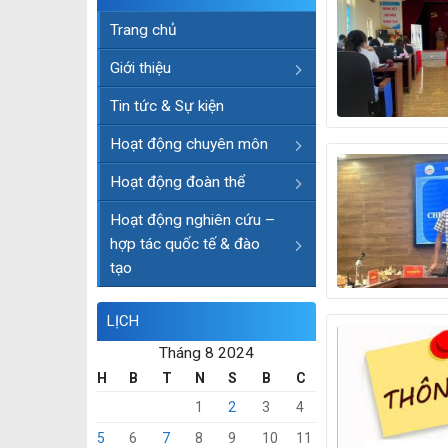
Trang chủ
Giới thiệu
Tin tức & Sự kiện
Hoạt động chuyên môn
Hoạt động đoàn thể
Hoạt động nghiên cứu –
hợp tác quốc tế & đào
tạo
LỊCH
Tháng 8 2024
H
B
T
N
S
B
C
1
2
3
4
5
6
7
8
9
10
11