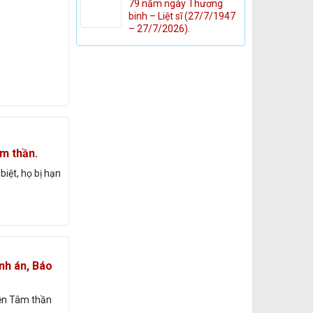
79 năm ngày Thương
binh – Liệt sĩ (27/7/1947
– 27/7/2026).
m thần.
iệt, họ bị hạn
nh án, Báo
iện Tâm thần