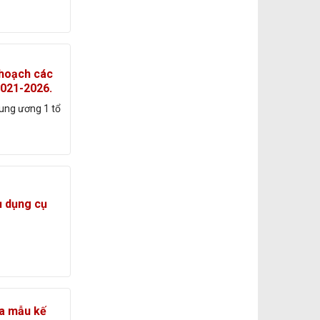
 hoạch các
2021-2026.
ung ương 1 tổ
ụ dụng cụ
ua mẫu kế