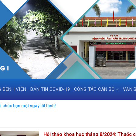
G BỆNH VIỆN
BẢN TIN COVID-19
CÔNG TÁC CÁN BỘ
VĂN 
 chúc bạn một ngày tốt lành!
Hội thảo khoa học tháng 8/2024: Thuốc 