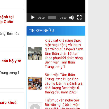
Video
bệnh tại
00:00
04:19
ịp Quốc
TIN XEM NHIỀU
 ràng. Bởi mùa
Khảo sát khả năng thực
hiện hoạt động và tham
gia xã hội của người bệnh
tâm thần phân liệt tại
khoa phục hồi chức năng,
 cán bộ y tế
Bệnh viện Tâm thần
Trung ương 1.
Trung ương 1
Bệnh viện Tâm thần
Trung ương I: Họp Báo
cáo Tự kiểm tra đánh giá
chất lượng Bệnh viện 6
tháng đầu năm 2026.
Tiết mục văn nghệ của
 sức khoẻ
Đội văn nghệ bệnh viện
đạt giải A liên hoan văn