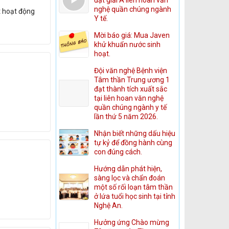
nghệ quần chúng ngành
t hoạt động
Y tế.
Mời báo giá: Mua Javen
khử khuẩn nước sinh
hoạt.
Đội văn nghệ Bệnh viện
Tâm thần Trung ương 1
đạt thành tích xuất sắc
tại liên hoan văn nghệ
quần chúng ngành y tế
lần thứ 5 năm 2026.
Nhận biết những dấu hiệu
tự kỷ để đồng hành cùng
con đúng cách.
Hướng dẫn phát hiện,
sàng lọc và chẩn đoán
một số rối loạn tâm thần
ở lứa tuổi học sinh tại tỉnh
Nghệ An.
Hưởng ứng Chào mừng