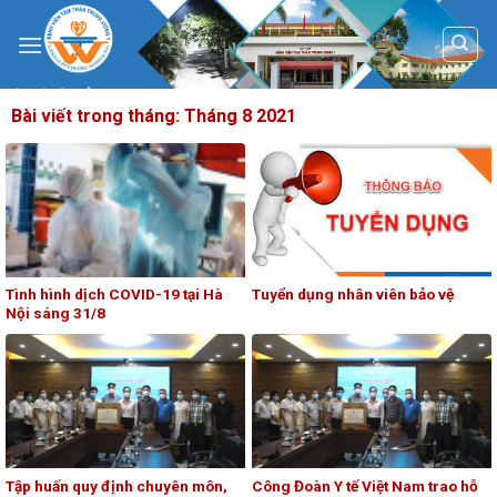
Skip
to
content
Bài viết trong tháng:
Tháng 8 2021
Tình hình dịch COVID-19 tại Hà
Tuyển dụng nhân viên bảo vệ
Nội sáng 31/8
Tập huấn quy định chuyên môn,
Công Đoàn Y tế Việt Nam trao hỗ