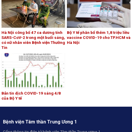
Hà Nội công bố 47 ca dương tính
Bộ Y tế phân bổ thêm 1,8 triệu liều
SARS-CoV-2 trong một buổi sáng,
vaccine COVID-19 cho TP.HCM và
có nữ nhân viên Bệnh viện Thường
Hà Nội
Tín
Bản tin dịch COVID-19 sáng 4/8
của Bộ Y tế
Bệnh viện Tâm thần Trung Ương 1
Cổng thông tin điện tử bệnh viện Tâm thần Trung ương 1