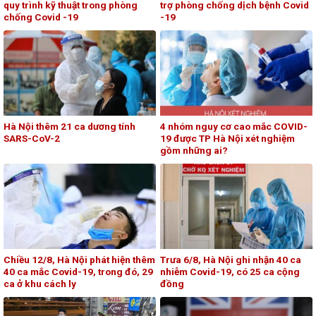
quy trình kỹ thuật trong phòng
trợ phòng chống dịch bệnh Covid
chống Covid -19
-19
Hà Nội thêm 21 ca dương tính
4 nhóm nguy cơ cao mắc COVID-
SARS-CoV-2
19 được TP Hà Nội xét nghiệm
gồm những ai?
Chiều 12/8, Hà Nội phát hiện thêm
Trưa 6/8, Hà Nội ghi nhận 40 ca
40 ca mắc Covid-19, trong đó, 29
nhiễm Covid-19, có 25 ca cộng
ca ở khu cách ly
đồng