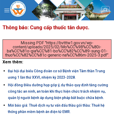
Skip
to
content
Thông báo: Cung cấp thuốc tân dược.
Missing PDF "https://bvtttw1.gov.vn/wp-
content/uploads/2025/02/Mo%CC%9B%CC%80i-
ba%CC%81o-gia%CC%81-bo%CC%82%CC%89-sung-01-
thuo%CC%82%CC%81c-generic-na%CC%86m-2025-3.pdf".
Xem thêm:
Đại hội đại biểu Công đoàn cơ sở Bệnh viện Tâm thần Trung
ương 1 lần thứ XXVI, nhiệm kỳ 2023-2028.
Hội đồng Điều dưỡng họp góp ý, dự thảo quy định tăng cường
công tác an ninh, an toàn khi thực hiện chức trách nhiệm vụ,
quản lý người bệnh áp dụng biện pháp bắt buộc chữa bệnh.
Mời báo giá: Thuê dịch vụ tư vấn đấu thầu gói thầu: Thuê hệ
thống phần mềm bệnh án điện tử EMR.