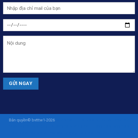
Bản quyền© bvtttw1-2026
ISTANASLOT - Situs Slot Online Gacor Via
Pulsa Tanpa Potongan 10K
sohibslot
SOHIBSLOT
sohibslot
sohibslot
istanaslot
istanaslot
liveamericanyogi.com
slot deposit pulsa
slot