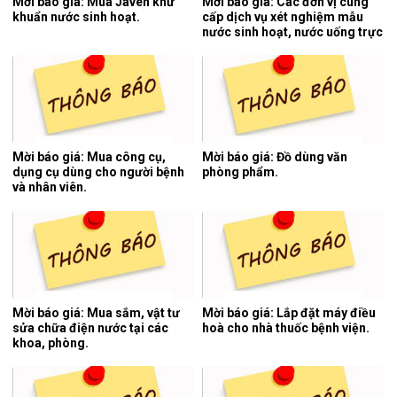
Mời báo giá: Mua Javen khử
Mời báo giá: Các đơn vị cung
khuẩn nước sinh hoạt.
cấp dịch vụ xét nghiệm mẫu
nước sinh hoạt, nước uống trực
tiếp, nước thải y tế 06 tháng
cuối năm 2026.
Mời báo giá: Mua công cụ,
Mời báo giá: Đồ dùng văn
dụng cụ dùng cho người bệnh
phòng phẩm.
và nhân viên.
Mời báo giá: Mua sắm, vật tư
Mời báo giá: Lắp đặt máy điều
sửa chữa điện nước tại các
hoà cho nhà thuốc bệnh viện.
khoa, phòng.