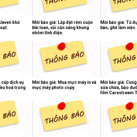
 Javen khử
Mời báo giá: Lắp đặt rèm cuộn
Mời báo giá: Tủ đự
oạt.
Đài loan, vải cản sáng khung
bàn, ghế làm việc.
nhôm tĩnh điện.
 cấp dịch vụ
Mời báo giá: Mua mực máy in và
Mời báo giá: Cung
ều hoà trong
mực máy photo copy.
sửa chữa, bảo dư
film Carestream 
của hệ thống chụp c