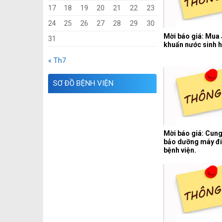
17
18
19
20
21
22
23
24
25
26
27
28
29
30
Mời báo giá: Mua
31
khuẩn nước sinh h
« Th7
SƠ ĐỒ BỆNH VIỆN
Mời báo giá: Cung
bảo dưỡng máy đi
bệnh viện.