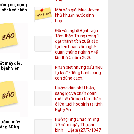
công cụ, dụng
Mời báo giá: Mua Javen
 bệnh và nhân
khử khuẩn nước sinh
hoạt.
Đội văn nghệ Bệnh viện
Tâm thần Trung ương 1
đạt thành tích xuất sắc
tại liên hoan văn nghệ
quần chúng ngành y tế
lần thứ 5 năm 2026.
đặt máy điều
Nhận biết những dấu hiệu
 bệnh viện.
tự kỷ để đồng hành cùng
con đúng cách.
Hướng dẫn phát hiện,
sàng lọc và chẩn đoán
một số rối loạn tâm thần
ở lứa tuổi học sinh tại tỉnh
Nghệ An.
Hưởng ứng Chào mừng
 dưỡng máy
79 năm ngày Thương
 động 60 kg
binh – Liệt sĩ (27/7/1947