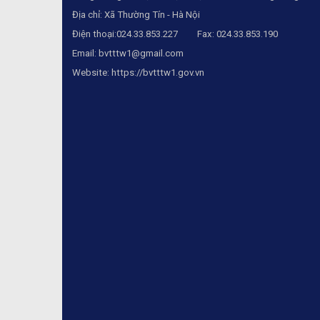
Địa chỉ: Xã Thường Tín - Hà Nội
Điện thoại:024.33.853.227 Fax: 024.33.853.190
Email:
bvtttw1@gmail.com
Website:
https://bvtttw1.gov.vn