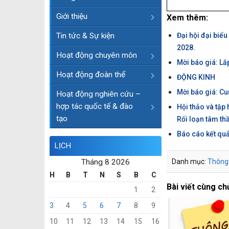
Giới thiệu
Xem thêm:
Tin tức & Sự kiện
Đại hội đại biể
2028.
Hoạt động chuyên môn
Mời báo giá: Lắ
Hoạt động đoàn thể
ĐỘNG KINH
Mời báo giá: Cu
Hoạt động nghiên cứu –
hợp tác quốc tế & đào
Hội thảo và tập
tạo
Rối loạn tâm thầ
Báo cáo kết quả
LỊCH
Tháng 8 2026
Danh mục:
Thông
H
B
T
N
S
B
C
Bài viết cùng ch
1
2
3
4
5
6
7
8
9
10
11
12
13
14
15
16