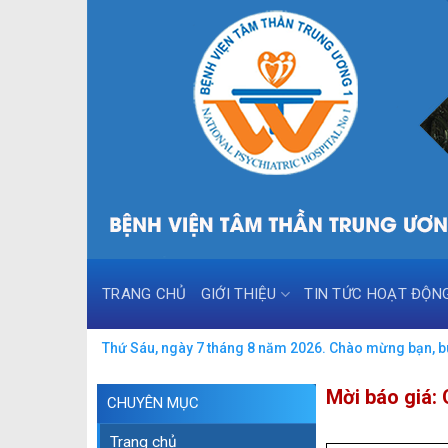
Skip
to
content
TRANG CHỦ
GIỚI THIỆU
TIN TỨC HOẠT ĐỘN
Thứ Sáu, ngày 7 tháng 8 năm 2026. Chào mừng bạn, buổ
Mời báo giá:
CHUYÊN MỤC
Trang chủ