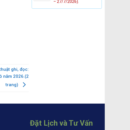
– 27/7/2026).
huật ghi, đọc:
đồ năm 2026.(2
trang)
Đặt Lịch và Tư Vấn