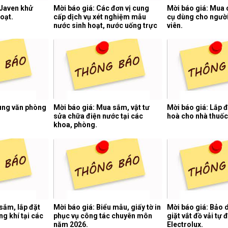
 Javen khử
Mời báo giá: Các đơn vị cung
Mời báo giá: Mua 
oạt.
cấp dịch vụ xét nghiệm mẫu
cụ dùng cho người
nước sinh hoạt, nước uống trực
viên.
tiếp, nước thải y tế 06 tháng cuối
năm 2026.
dùng văn phòng
Mời báo giá: Mua sắm, vật tư
Mời báo giá: Lắp 
sửa chữa điện nước tại các
hoà cho nhà thuốc
khoa, phòng.
sắm, lắp đặt
Mời báo giá: Biểu mẫu, giấy tờ in
Mời báo giá: Bảo
g khí tại các
phục vụ công tác chuyên môn
giặt vắt đồ vải tự
năm 2026.
Electrolux.