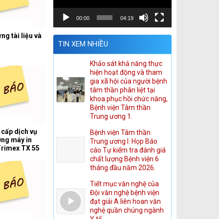
00:00
04:19
ng tài liệu và
TIN XEM NHIỀU
Khảo sát khả năng thực
hiện hoạt động và tham
gia xã hội của người bệnh
tâm thần phân liệt tại
khoa phục hồi chức năng,
Bệnh viện Tâm thần
Trung ương 1.
 cấp dịch vụ
Bệnh viện Tâm thần
ỡng máy in
Trung ương I: Họp Báo
Trimex TX 55
cáo Tự kiểm tra đánh giá
ắt lớp vi tính.
chất lượng Bệnh viện 6
tháng đầu năm 2026.
Tiết mục văn nghệ của
Đội văn nghệ bệnh viện
đạt giải A liên hoan văn
nghệ quần chúng ngành
Y tế.