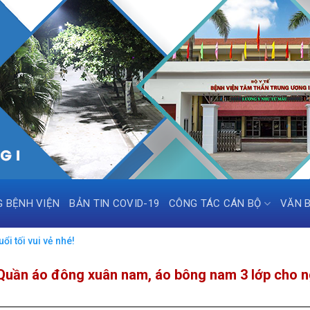
G BỆNH VIỆN
BẢN TIN COVID-19
CÔNG TÁC CÁN BỘ
VĂN 
i tối vui vẻ nhé!
 Quần áo đông xuân nam, áo bông nam 3 lớp cho n