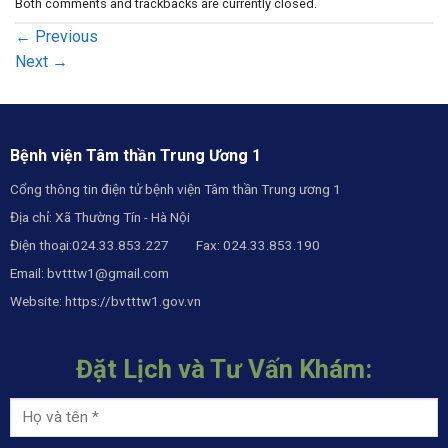
Both comments and trackbacks are currently closed.
←
Previous
Next
→
Bệnh viện Tâm thần Trung Ương 1
Cổng thông tin điện tử bệnh viện Tâm thần Trung ương 1
Địa chỉ: Xã Thường Tín - Hà Nội
Điện thoại:024.33.853.227 Fax: 024.33.853.190
Email:
bvtttw1@gmail.com
Website:
https://bvtttw1.gov.vn
Đặt Lịch và Tư Vấn Khám: