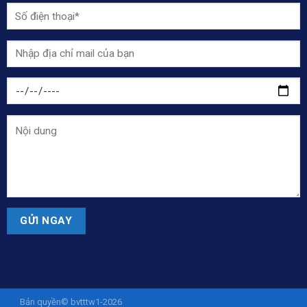
Bản quyền© bvtttw1-2026
ISTANASLOT - Situs Slot Online Gacor Via