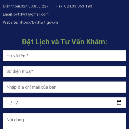
Điện thoại:024.33.853.227 Fax: 024.33.853.190
Email:
bvtttw1@gmail.com
Website:
https://bvtttw1.gov.vn
Đặt Lịch và Tư Vấn Khám: