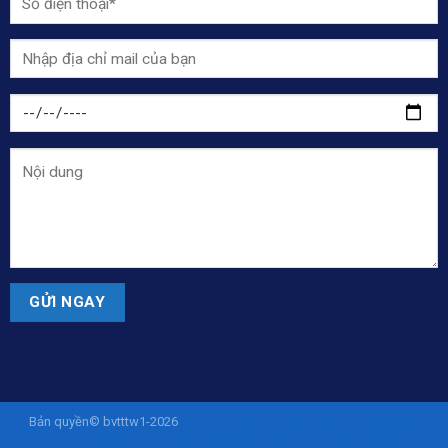
Bản quyền© bvtttw1-2026
ISTANASLOT - Situs Slot Online Gacor Via
Pulsa Tanpa Potongan 10K
sohibslot
SOHIBSLOT
sohibslot
sohibslot