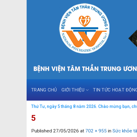
Skip
to
content
TRANG CHỦ
GIỚI THIỆU
TIN TỨC HOẠT ĐỘN
Thứ Tư, ngày 5 tháng 8 năm 2026. Chào mừng bạn, ch
5
Published
27/05/2026
at
702 × 955
in
Sức khỏe tâ