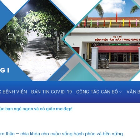
G BỆNH VIỆN
BẢN TIN COVID-19
CÔNG TÁC CÁN BỘ
VĂN 
úc bạn ngủ ngon và có giấc mơ đẹp!
m thần – chìa khóa cho cuộc sống hạnh phúc và bền vững.