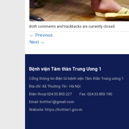
Both comments and trackbacks are currently closed.
←
Previous
Next
→
Bệnh viện Tâm thần Trung Ương 1
Cổng thông tin điện tử bệnh viện Tâm thần Trung ương 1
Địa chỉ: Xã Thường Tín - Hà Nội
Điện thoại:024.33.853.227 Fax: 024.33.853.190
Email:
bvtttw1@gmail.com
Website:
https://bvtttw1.gov.vn