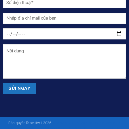
Bản quyền© bvtttw1-2026
ISTANASLOT - Situs Slot Online Gacor Via
Pulsa Tanpa Potongan 10K
sohibslot
SOHIBSLOT
sohibslot
sohibslot