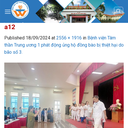
Skip
to
content
a12
Published
18/09/2024
at
2556 × 1916
in
Bệnh viện Tâm
thần Trung ương 1 phát động ủng hộ đồng bào bị thiệt hại do
bão số 3.